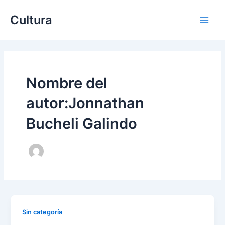
Ir
Main
Cultura
al
Men
contenido
Nombre del
autor:Jonnathan
Bucheli Galindo
Sin categoría