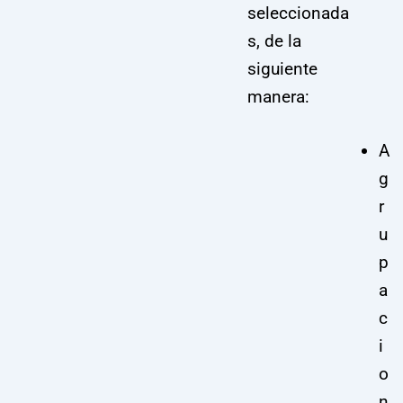
seleccionada
s, de la
siguiente
manera:
A
g
r
u
p
a
c
i
o
n