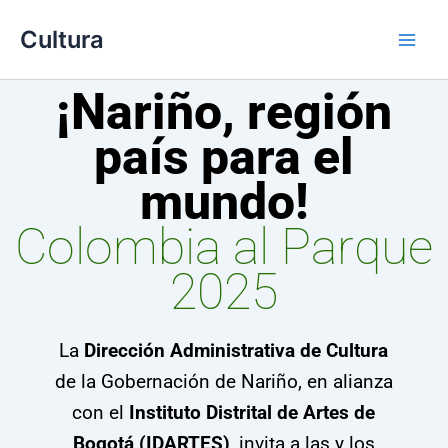
Ir
Main
Cultura
al
Men
contenido
¡Nariño, región
país para el
mundo!
Colombia al Parque
2025
La
Dirección Administrativa de Cultura
de la Gobernación de Nariño, en alianza
con el
Instituto Distrital de Artes de
Bogotá (IDARTES)
, invita a las y los