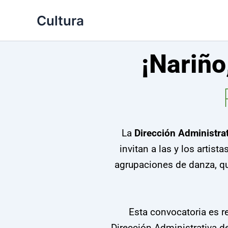
Ir
Cultura
al
contenido
¡Nariño
La
Dirección Administrat
invitan a las y los artist
agrupaciones de danza, q
Esta convocatoria es res
Dirección Administrativa de