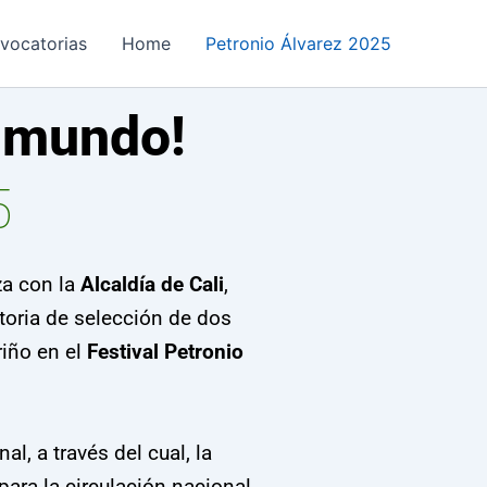
vocatorias
Home
Petronio Álvarez 2025
l mundo!
5
a con la
Alcaldía de Cali
,
catoria de selección de dos
iño en el
Festival Petronio
al, a través del cual, la
para la circulación nacional