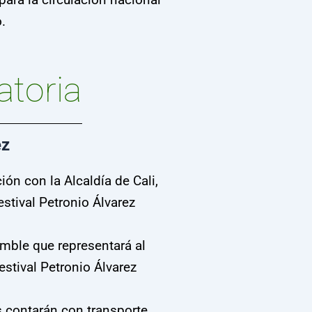
.
atoria
ez
ión con la Alcaldía de Cali,
stival Petronio Álvarez
mble que representará al
estival Petronio Álvarez
s contarán con transporte