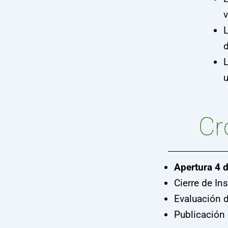
v
L
d
L
u
Cr
Apertura 4 d
Cierre de In
Evaluación d
Publicación 