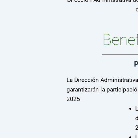
Benef
P
La Dirección Administrativa
garantizarán la participaci
2025
L
d
L